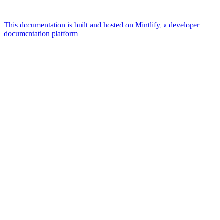
This documentation is built and hosted on Mintlify, a developer
documentation platform