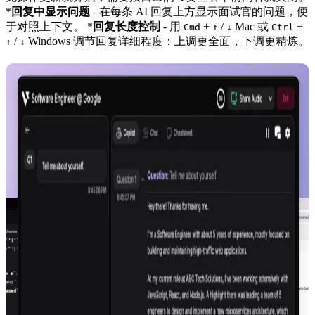
*
回复中显示问题
- 在每条 AI 回复上方显示面试官的问题，便
于对照上下文。 *
回复长度控制
- 用
+
/
Mac 或
+
Cmd
↑
↓
Ctrl
/
Windows 调节回复详细程度：上调更全面，下调更精炼。
↑
↓