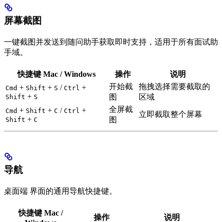
屏幕截图
一键截图并发送到随问助手获取即时支持，适用于所有面试助
手域。
快捷键 Mac / Windows
操作
说明
开始截
拖拽选择需要截取的
+
+
/
+
Cmd
Shift
S
Ctrl
+
图
区域
Shift
S
全屏截
+
+
/
+
Cmd
Shift
C
Ctrl
立即截取整个屏幕
+
图
Shift
C
导航
桌面端 界面的通用导航快捷键。
快捷键 Mac /
操作
说明