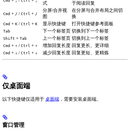
+
/
+
Cmd
;
Ctrl
;
式
于阅读回复
分屏/合并视
在分屏与合并布局之间切
+
/
+
Cmd
/
Ctrl
/
图
换
+
/
+
显示快捷键
打开快捷键参考面板
Cmd
K
Ctrl
K
下一个标签页
切换到下一个标签
Tab
+
上一个标签页
切换到上一个标签
Shift
Tab
+
/
+
增加回复长度
回复更长、更详细
Cmd
↑
Ctrl
↑
+
/
+
减少回复长度
回复更短、更精炼
Cmd
↓
Ctrl
↓
仅桌面端
以下快捷键仅适用于
桌面端
，需要安装桌面端。
窗口管理