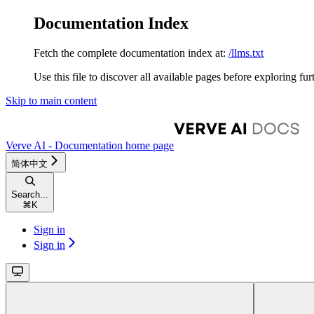
Documentation Index
Fetch the complete documentation index at:
/llms.txt
Use this file to discover all available pages before exploring fur
Skip to main content
Verve AI - Documentation
home page
简体中文
Search...
⌘
K
Sign in
Sign in