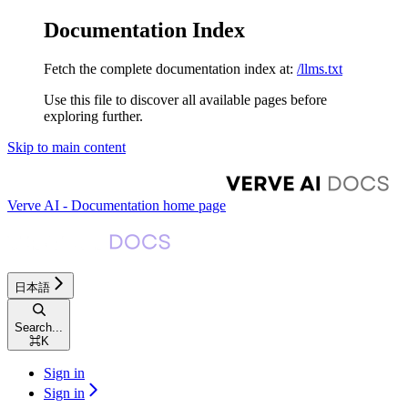
Documentation Index
Fetch the complete documentation index at:
/llms.txt
Use this file to discover all available pages before
exploring further.
Skip to main content
Verve AI - Documentation
home page
日本語
Search...
⌘
K
Sign in
Sign in