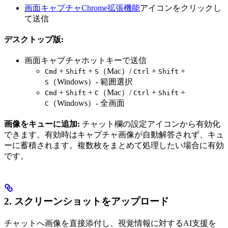
画面キャプチャChrome拡張機能
アイコンをクリックし
て送信
デスクトップ版:
画面キャプチャホットキーで送信
+
+
（Mac）/
+
+
Cmd
Shift
S
Ctrl
Shift
（Windows）- 範囲選択
S
+
+
（Mac）/
+
+
Cmd
Shift
C
Ctrl
Shift
（Windows）- 全画面
C
画像をキューに追加:
チャット欄の設定アイコンから有効化
できます。有効時はキャプチャ画像が自動解答されず、キュ
ーに蓄積されます。複数枚をまとめて処理したい場合に有効
です。
2. スクリーンショットをアップロード
チャットへ画像を直接添付し、視覚情報に対するAI支援を