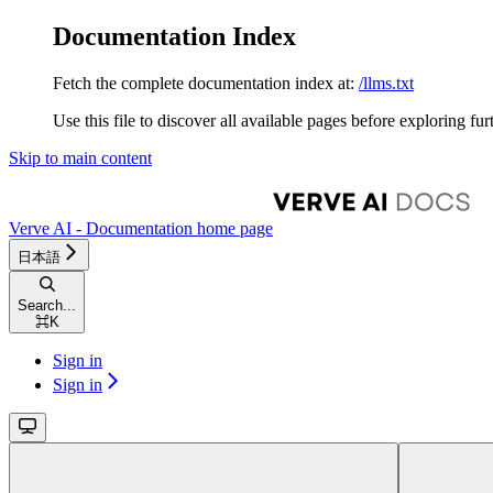
Documentation Index
Fetch the complete documentation index at:
/llms.txt
Use this file to discover all available pages before exploring fur
Skip to main content
Verve AI - Documentation
home page
日本語
Search...
⌘
K
Sign in
Sign in