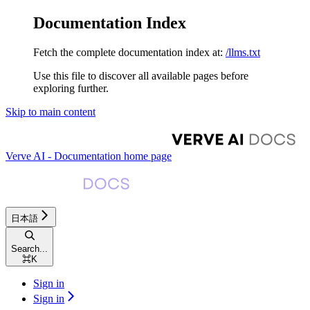
Documentation Index
Fetch the complete documentation index at:
/llms.txt
Use this file to discover all available pages before
exploring further.
Skip to main content
Verve AI - Documentation
home page
日本語
Search...
⌘
K
Sign in
Sign in