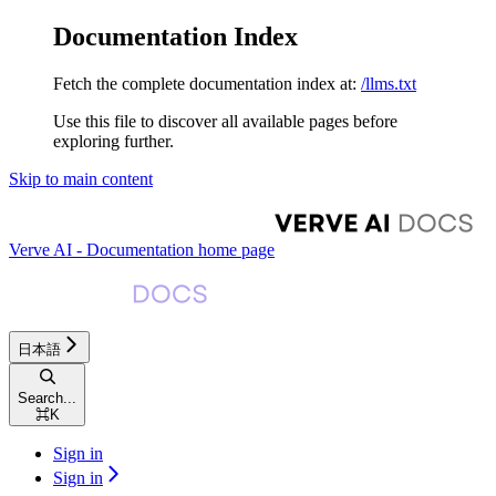
Documentation Index
Fetch the complete documentation index at:
/llms.txt
Use this file to discover all available pages before
exploring further.
Skip to main content
Verve AI - Documentation
home page
日本語
Search...
⌘
K
Sign in
Sign in