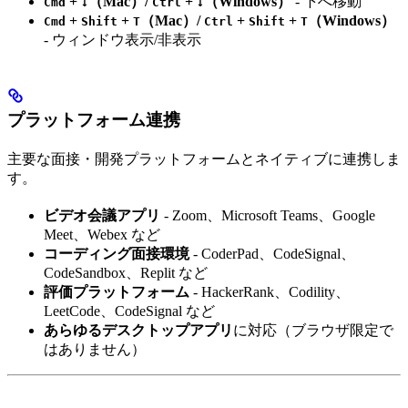
+
（Mac）/
+
（Windows）
- 下へ移動
Cmd
↓
Ctrl
↓
+
+
（Mac）/
+
+
（Windows）
Cmd
Shift
T
Ctrl
Shift
T
- ウィンドウ表示/非表示
プラットフォーム連携
主要な面接・開発プラットフォームとネイティブに連携しま
す。
ビデオ会議アプリ
- Zoom、Microsoft Teams、Google
Meet、Webex など
コーディング面接環境
- CoderPad、CodeSignal、
CodeSandbox、Replit など
評価プラットフォーム
- HackerRank、Codility、
LeetCode、CodeSignal など
あらゆるデスクトップアプリ
に対応（ブラウザ限定で
はありません）