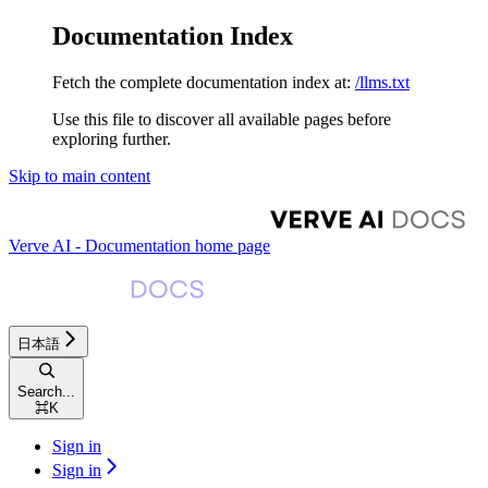
Documentation Index
Fetch the complete documentation index at:
/llms.txt
Use this file to discover all available pages before
exploring further.
Skip to main content
Verve AI - Documentation
home page
日本語
Search...
⌘
K
Sign in
Sign in