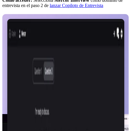
Cómo acceder:
Selecciona
Mercor Interview
como dominio de
entrevista en el paso 2 de
lanzar Copiloto de Entrevista