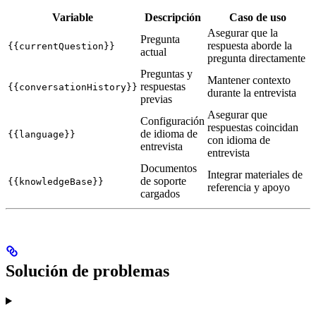
Variable
Descripción
Caso de uso
Asegurar que la
Pregunta
respuesta aborde la
{{currentQuestion}}
actual
pregunta directamente
Preguntas y
Mantener contexto
respuestas
{{conversationHistory}}
durante la entrevista
previas
Asegurar que
Configuración
respuestas coincidan
de idioma de
{{language}}
con idioma de
entrevista
entrevista
Documentos
Integrar materiales de
de soporte
{{knowledgeBase}}
referencia y apoyo
cargados
Solución de problemas