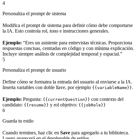
4
Personaliza el prompt de sistema
Modifica el prompt de sistema para definir cómo debe comportarse
la IA. Esto controla rol, tono e instrucciones generales.
Ejemplo:
“Eres un asistente para entrevistas técnicas. Proporciona
respuestas concisas, centradas en código y con mínima explicación.
Incluye siempre análisis de complejidad temporal y espacial.”
5
Personaliza el prompt de usuario
Define cómo se formatea la entrada del usuario al enviarse a la IA.
Inserta variables con doble llave, por ejemplo
.
{{variableName}}
Ejemplo:
Pregunta:
con contexto del
{{currentQuestion}}
candidato:
y rol objetivo:
{{resume}}
{{jobRole}}
6
Guarda tu estilo
Cuando termines, haz clic en
Save
para agregarlo a tu biblioteca.
Luego aparecerá en el desplegable de estilos.