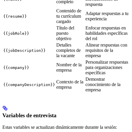
completo
respuesta
Contenido de
Adaptar respuestas a tu
tu currículum
{{resume}}
experiencia
cargado
Título del
Enfocar respuestas en
puesto
habilidades específicas
{{jobRole}}
objetivo
del rol
Detalles
Alinear respuestas con
completos de
requisitos de la
{{jobDescription}}
la vacante
empresa
Personalizar respuestas
Nombre de la
para organizaciones
{{company}}
empresa
específicas
Demostrar
Contexto de la
conocimiento de la
{{companyDescription}}
empresa
empresa
Variables de entrevista
Estas variables se actualizan dinámicamente durante la sesión: