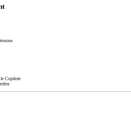
nt
dessous
 le Copilote
rrière