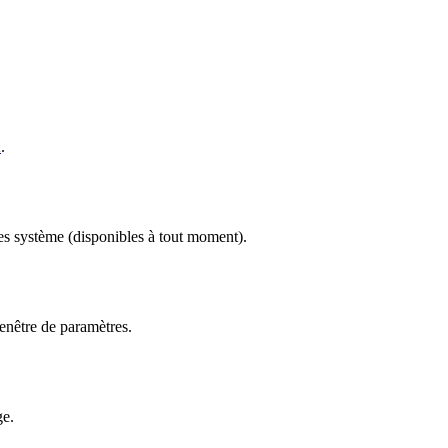
A
.
res système (disponibles à tout moment).
fenêtre de paramètres.
ge.