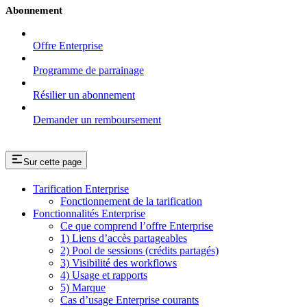
Abonnement
Offre Enterprise
Programme de parrainage
Résilier un abonnement
Demander un remboursement
Sur cette page
Tarification Enterprise
Fonctionnement de la tarification
Fonctionnalités Enterprise
Ce que comprend l’offre Enterprise
1) Liens d’accès partageables
2) Pool de sessions (crédits partagés)
3) Visibilité des workflows
4) Usage et rapports
5) Marque
Cas d’usage Enterprise courants