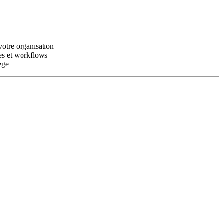
votre organisation
es et workflows
ège