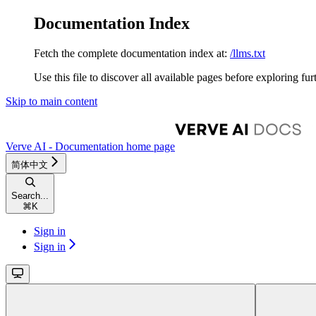
Documentation Index
Fetch the complete documentation index at:
/llms.txt
Use this file to discover all available pages before exploring fur
Skip to main content
Verve AI - Documentation
home page
简体中文
Search...
⌘
K
Sign in
Sign in