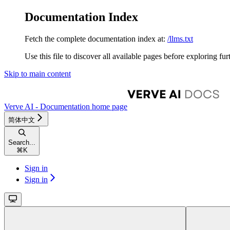
Documentation Index
Fetch the complete documentation index at:
/llms.txt
Use this file to discover all available pages before exploring fur
Skip to main content
Verve AI - Documentation
home page
简体中文
Search...
⌘
K
Sign in
Sign in