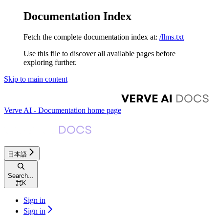
Documentation Index
Fetch the complete documentation index at:
/llms.txt
Use this file to discover all available pages before
exploring further.
Skip to main content
Verve AI - Documentation
home page
日本語
Search...
⌘
K
Sign in
Sign in